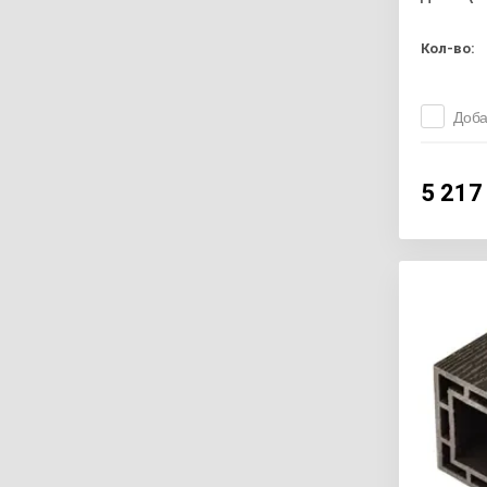
Кол-во:
Доба
5 217