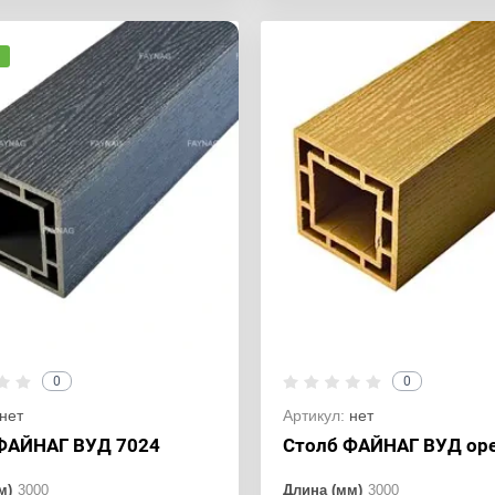
0
0
нет
Артикул:
нет
ФАЙНАГ ВУД 7024
Столб ФАЙНАГ ВУД ор
м)
3000
Длина (мм)
3000