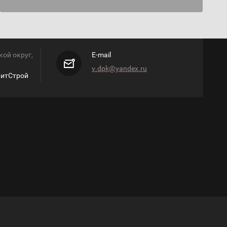
ой округ,
E-mail
v.dpk@yandex.ru
ЭлитСтрой